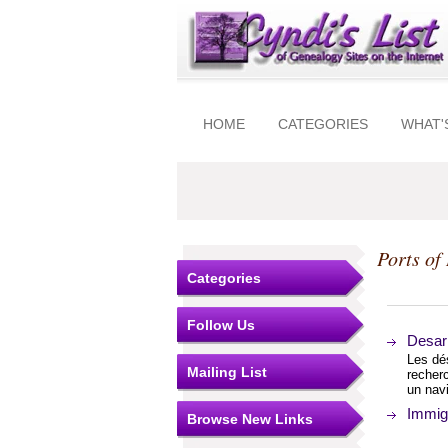
HOME
CATEGORIES
WHAT'
Ports of
Categories
Follow Us
Desar
Les dé
Mailing List
recher
un navi
Immigr
Browse New Links